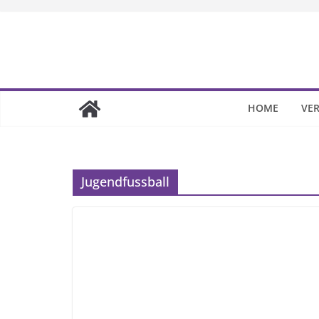
Skip
to
content
HOME
VER
Jugendfussball