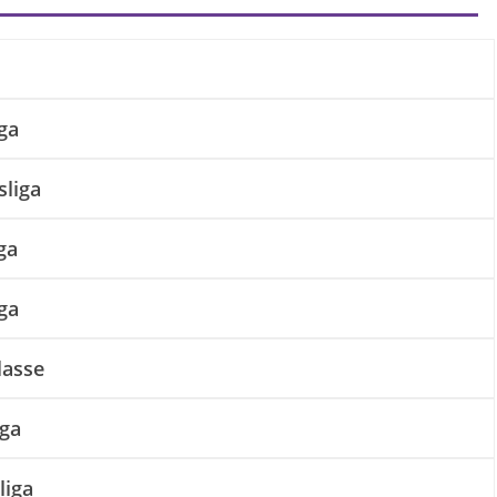
ga
sliga
ga
iga
lasse
iga
liga