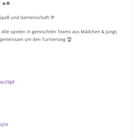
T 🔥⚽
, Spaß und Gemeinschaft 💜
: Alle spielen in gemischten Teams aus Mädchen & Jungs
gemeinsam um den Turniersieg 🏆
KNp29g8
4qSA