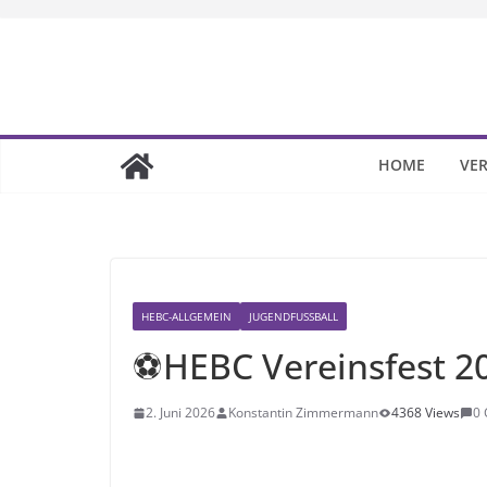
Skip
to
content
HOME
VER
HEBC-ALLGEMEIN
JUGENDFUSSBALL
⚽HEBC Vereinsfest 
2. Juni 2026
Konstantin Zimmermann
4368 Views
0