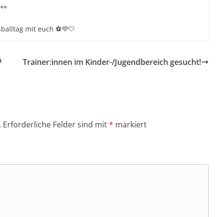
 👀
ßballtag mit euch ⚽💜🤍

Trainer:innen im Kinder-/Jugendbereich gesucht!
.
Erforderliche Felder sind mit
*
markiert